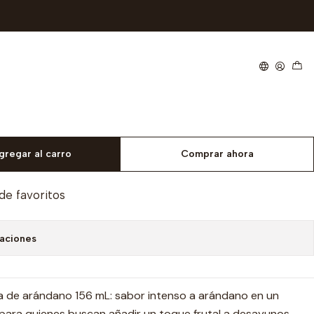
6 mL
ier - Mermelada
- 156 mL
gregar al carro
Comprar ahora
 de favoritos
caciones
 de arándano 156 mL: sabor intenso a arándano en un
para quienes buscan añadir un toque frutal a desayunos,