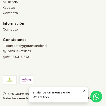
Mi Tienda
Recetas
Contacto
Información
Contacto
Contáctanos
contacto@gourmandier.cl
+56964429873
56964429873
Envíanos un mensaje de
2026 Gourmandier.
WhatsApp
Todos los derechos reservados.
Desarrollado por Jumpseller
.