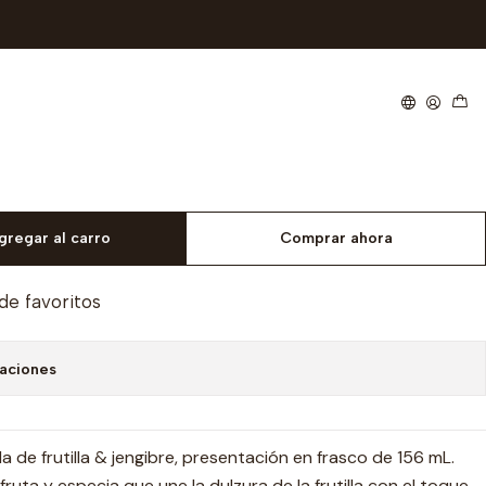
- 156 mL
er - Mermelada frutilla
e - 156 mL
gregar al carro
Comprar ahora
 de favoritos
caciones
e frutilla & jengibre, presentación en frasco de 156 mL.
uta y especia que une la dulzura de la frutilla con el toque